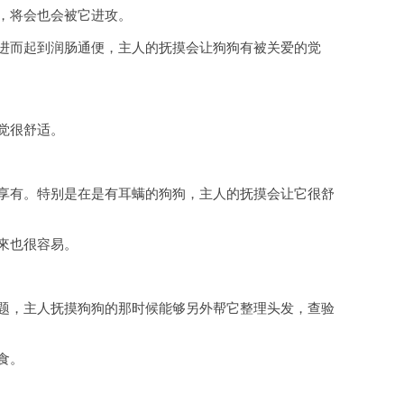
，将会也会被它进攻。
进而起到润肠通便，主人的抚摸会让狗狗有被关爱的觉
觉很舒适。
享有。特别是在是有耳螨的狗狗，主人的抚摸会让它很舒
來也很容易。
题，主人抚摸狗狗的那时候能够另外帮它整理头发，查验
食。