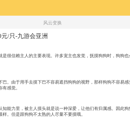
风云变换
0元/只-九游会亚洲
就是很信赖主人的主要表现。许多宠主也发觉，抚摸狗狗时，狗狗也
下巴。由于用手去摸下巴不容易遮挡狗狗的视野，那样狗狗不容易感
你有感觉。
认知能力里，被主人摸头就是说一种深爱，让他们有归属感。因此狗
模样。但是跟狗狗不太熟的人尽量不要摸哦。