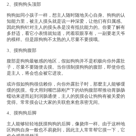
2、摸狗狗头顶部
狗狗如同小孩子一样，想主人随时随地关心自身。狗狗的认
知能力里，被主人摸头就是说一种深爱，让他们有归属感。
因此狗狗针对主人的摸头杀是没有抵抗能力的。你要了解有
多舒适，看它小表情就知道，闭着双眼享有，一副要老天爷
的模样。但是跟狗狗不太熟的人尽量不要摸哦。
3、摸狗狗腹部
腹部是狗狗最敏感的地区，假如狗狗并不是积极向你外露肚
子，尽量不要随便去摸。当你强制摸狗狗的腹部，即使你也
是主人，将会也会被它进攻。
或许假如狗狗很信赖你，向你外露肚子时，那麼主人能够缓
缓的抚摸。母犬用到嘴巴舔刚产下的幼狗腹部帮推动胃肠肠
蠕动来进而起到润肠通便，主人的抚摸会让狗狗有被关爱的
觉得。常常摸会让大家的关联愈来愈亲密无间。
4、摸狗狗后脚
主人能够轻轻地抚摸狗狗的后脚，像挠痒一样。由于这种地
区狗狗自身一般也不易挠到，因此主人常常帮它摸一下，它