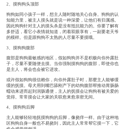
2、摸狗狗头顶部
狗狗如同小孩子一样，想主人随时随地关心自身。狗狗的认
知能力里，被主人摸头就是说一种深爱，让他们有归属感。
因此狗狗针对主人的摸头杀是没有抵抗能力的。你要了解有
多舒适，看它小表情就知道，闭着双眼享有，一副要老天爷
的模样。但是跟狗狗不太熟的人尽量不要摸哦。
3、摸狗狗腹部
腹部是狗狗最敏感的地区，假如狗狗并不是积极向你外露肚
子，尽量不要随便去摸。当你强制摸狗狗的腹部，即使你也
是主人，将会也会被它进攻。
或许假如狗狗很信赖你，向你外露肚子时，那麼主人能够缓
缓的抚摸。母犬用到嘴巴舔刚产下的幼狗腹部帮推动胃肠肠
蠕动来进而起到润肠通便，主人的抚摸会让狗狗有被关爱的
觉得。常常摸会让大家的关联愈来愈亲密无间。
4、摸狗狗后脚
主人能够轻轻地抚摸狗狗的后脚，像挠痒一样。由于这种地
区狗狗自身一般也不易挠到，因此主人常常帮它摸一下，它