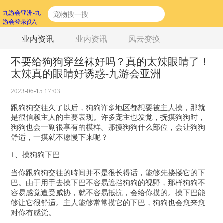
九游会亚洲-九
游会登录j9入
口
业内资讯
业内资讯
风云变换
不要给狗狗穿丝袜好吗？真的太辣眼睛了！
太辣真的眼睛好诱惑-九游会亚洲
2023-06-15 17:03
跟狗狗交往久了以后，狗狗许多地区都想要被主人摸，那就
是很信赖主人的主要表现。许多宠主也发觉，抚摸狗狗时，
狗狗也会一副很享有的模样。那摸狗狗什么部位，会让狗狗
舒适，一摸就不愿慢下来呢？
1、摸狗狗下巴
当你跟狗狗交往的時间并不是很长得话，能够先搂搂它的下
巴。由于用手去摸下巴不容易遮挡狗狗的视野，那样狗狗不
容易感觉遭受威协，就不容易抵抗，会给你摸的。摸下巴能
够让它很舒适。主人能够常常摸它的下巴，狗狗也会愈来愈
对你有感觉。