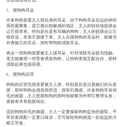
也会感觉很舒适。
5、摸狗狗耳朵
许多狗狗喜爱主人摸自身的耳朵。由于狗狗耳朵后边的神经
系统最聚集，是它最比较敏感的地区，主人的轻轻地抚摸会
让它很享有。特别是在是有耳螨的狗狗，主人的抚摸会让它
很舒适，本质不愿慢下来。主人在摸狗狗的耳朵时，能够另
外查验它的耳朵，按时帮狗狗清除耳朵。
将会一些狗狗就爱被主人摸耳朵，针对清除耳朵较为抵触。
宠主能够用一些零食诱发狗狗，让狗狗更相互配合你，那样
清除起來也很容易。
6、摸狗狗后背
狗狗的后背也很喜爱被主人摸，特别是在是沿着她们的头发
摸，那样狗狗会感觉很舒适，很有归属感。许多狗狗常有掉
毛的难题，主人抚摸狗狗的那时候能够另外帮它整理头发，
查验有木有肌肤病症。
说到狗狗掉毛的难题，主人一定要操纵狗狗盐份的摄取，平
常饮食搭配一定要口味淡，尽可能给狗狗挑选一款低盐的犬
粮主导食。